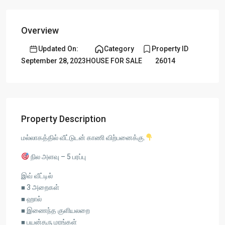
Overview
Updated On:
Category
Property ID
September 28, 2023
HOUSE FOR SALE
26014
Property Description
மல்லாகத்தில் வீட்டுடன் காணி விற்பனைக்கு.
நில அளவு – 5 பரப்பு
இவ் வீட்டில்
◼ 3 அறைகள்
◼ ஹால்
◼ இணைந்த குளியலறை
◼ பயன்தரு மரங்கள்