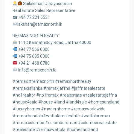
Sailakshan Uthayasoorian
Real Estate Sales Representative
☎ +94 77 221 5531
lakshan@remaxnorth.lk
RE/MAX NORTH REALTY
111C Kannathiddy Road, Jaffna 40000
+94 77 566 0000
+94 75 685 0000
+94 21 468 0780
Info@remaxnorth.lk
#remax
#remaxnorth
#remaxnorthrealty
#remaxsrilanka
#remaxjaffna
#jaffnarealestate
#no1realtor
#no1remax
#realestate
#realestatejaffna
#house4sale
#house
#land
#land4sale
#homesandland
#luxuryhomes
#modernhome
#remaxworldwide
#remaxhendala
#wattalarealestate
#wattalaremax
#remaxcolombo
#colomboremax
#colomborealestate
#realestate
#remaxwattala
#homesandland