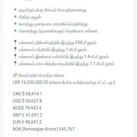
குடியிருப்புக்கு மிகவும் பொருத்தமானது.
சிறந்த சூழல்.
சொத்து முறையாக பராமரிக்கப்படுகிறது.
அனைத்து ஆவணங்களும் தெளிவாக உள்ளன.
மல்லாகம் நீதிமன்றத்தில் இருந்து 550 மீ தூரம்.
மல்லாகம் சந்தியில் இருந்து 1 கி.மீ தூரம்.
மல்லாகம் இலங்கை வங்கியில் இருந்து 1.4 கி.மீ தூரம்.
மல்லாகம் மகா வித்தியாலயத்தில் இருந்து 1.1 கி.மீ தூரம்.
கோரப்படும் மொத்த விலை.
LKR 16,500,000.00 (விலை பேச்சு வார்த்தைக்கு உட்பட்டது.)
CAD $ 68,414.1
USD $ 50,621.8
AUD$ 79,442.4
GBP £ 41,691.2
EUR € 48,041.2
NOK (Norwegian Krone) 545,767